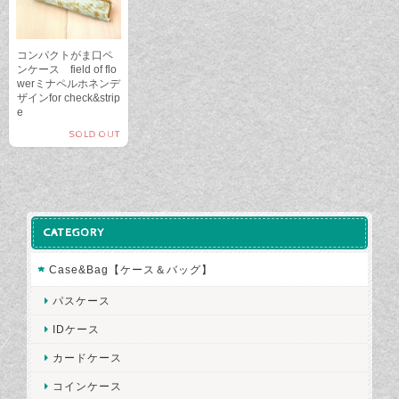
コンパクトがま口ペ
ンケース field of flo
werミナペルホネンデ
ザインfor check&strip
e
SOLD OUT
CATEGORY
Case&Bag【ケース＆バッグ】
パスケース
IDケース
カードケース
コインケース